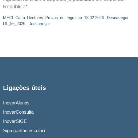
República*.
MECI_Carta_Diretores_Provas_de_Ingresso_18.02.2026
Descarregar
DL_56_2026
Descarregar
Ligações úteis
InovarAlunos
InovarConsulta
InovarSIGE
Siga (cartão escolar)