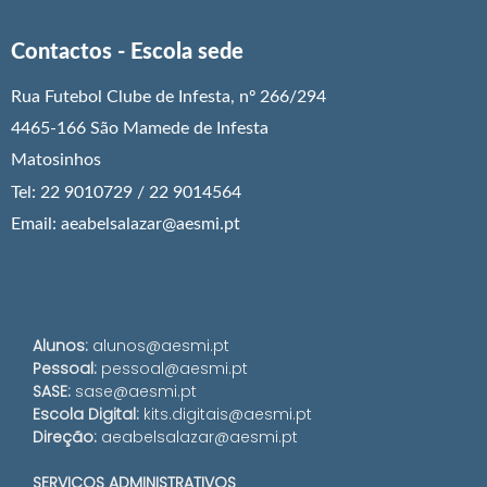
Contactos - Escola sede
Rua Futebol Clube de Infesta, nº 266/294
4465-166 São Mamede de Infesta
Matosinhos
Tel: 22 9010729 / 22 9014564
Email: aeabelsalazar@aesmi.pt
Alunos:
alunos@aesmi.pt
Pessoal:
pessoal@aesmi.pt
SASE:
sase@aesmi.pt
Escola Digital:
kits.digitais@aesmi.pt
Direção:
aeabelsalazar@aesmi.pt
SERVIÇOS ADMINISTRATIVOS