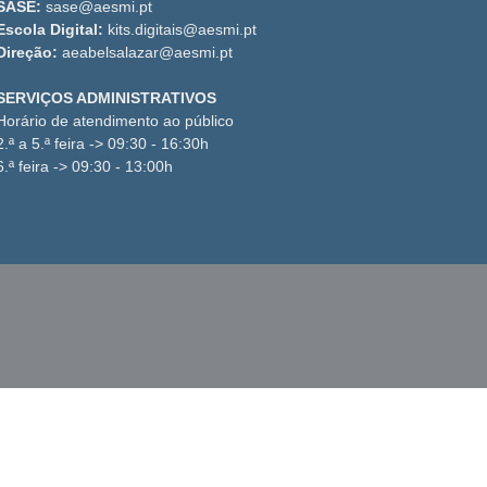
SASE:
sase@aesmi.pt
Escola Digital:
kits.digitais@aesmi.pt
Direção:
aeabelsalazar@aesmi.pt
SERVIÇOS ADMINISTRATIVOS
Horário de atendimento ao público
2.ª a 5.ª feira -> 09:30 - 16:30h
6.ª feira -> 09:30 - 13:00h