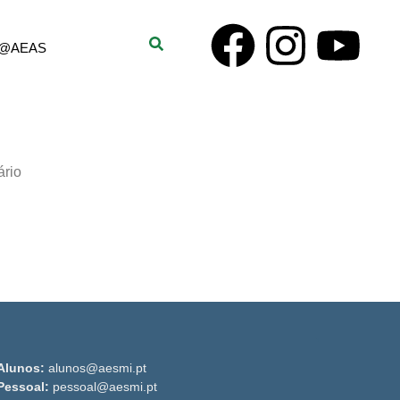
er@AEAS
ário
Alunos:
alunos@aesmi.pt
Pessoal:
pessoal@aesmi.pt