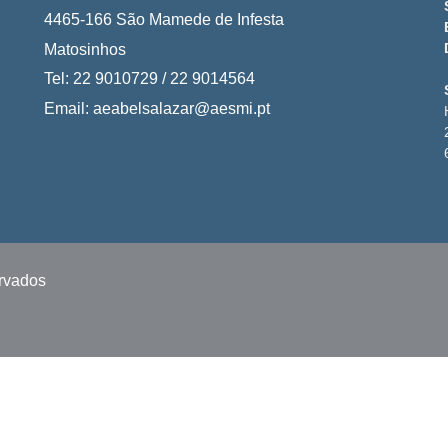
4465-166 São Mamede de Infesta
Matosinhos
Tel: 22 9010729 / 22 9014564
Email: aeabelsalazar@aesmi.pt
ervados