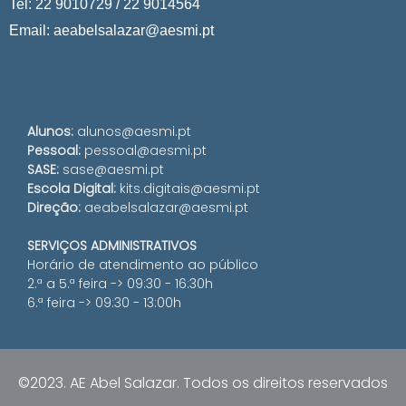
Tel: 22 9010729 / 22 9014564
Email: aeabelsalazar@aesmi.pt
Alunos:
alunos@aesmi.pt
Pessoal:
pessoal@aesmi.pt
SASE:
sase@aesmi.pt
Escola Digital:
kits.digitais@aesmi.pt
Direção:
aeabelsalazar@aesmi.pt
SERVIÇOS ADMINISTRATIVOS
Horário de atendimento ao público
2.ª a 5.ª feira -> 09:30 - 16:30h
6.ª feira -> 09:30 - 13:00h
©2023. AE Abel Salazar. Todos os direitos reservados