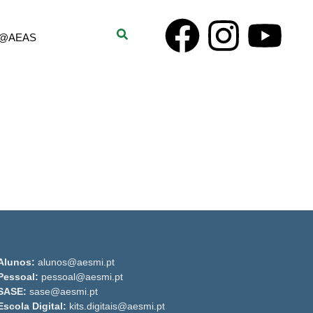
er@AEAS
Alunos:
alunos@aesmi.pt
Pessoal:
pessoal@aesmi.pt
SASE:
sase@aesmi.pt
Escola Digital:
kits.digitais@aesmi.pt