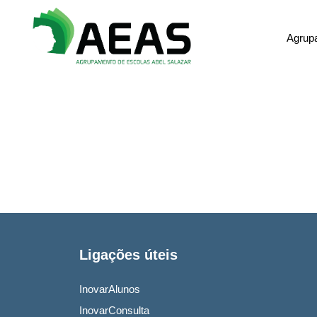
Agrup
Ligações úteis
InovarAlunos
InovarConsulta