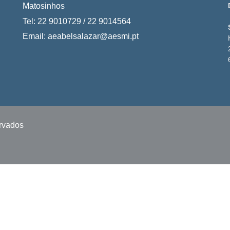
Matosinhos
Tel: 22 9010729 / 22 9014564
Email: aeabelsalazar@aesmi.pt
ervados