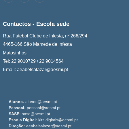
Contactos - Escola sede
Rua Futebol Clube de Infesta, nº 266/294
4465-166 São Mamede de Infesta
Matosinhos
Tel: 22 9010729 / 22 9014564
Email: aeabelsalazar@aesmi.pt
Alunos:
alunos@aesmi.pt
Pessoal:
pessoal@aesmi.pt
SASE:
sase@aesmi.pt
Escola Digital:
kits.digitais@aesmi.pt
Direção:
aeabelsalazar@aesmi.pt