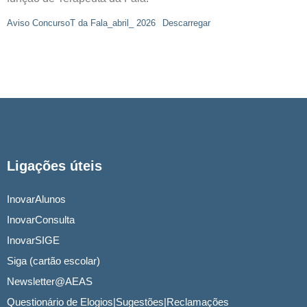
Aviso ConcursoT da Fala_abril_ 2026
Descarregar
Ligações úteis
InovarAlunos
InovarConsulta
InovarSIGE
Siga (cartão escolar)
Newsletter@AEAS
Questionário de Elogios|Sugestões|Reclamações