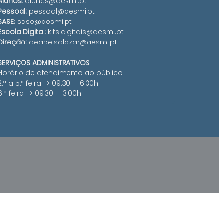
Alunos:
alunos@aesmi.pt
Pessoal:
pessoal@aesmi.pt
SASE:
sase@aesmi.pt
Escola Digital:
kits.digitais@aesmi.pt
Direção:
aeabelsalazar@aesmi.pt
SERVIÇOS ADMINISTRATIVOS
Horário de atendimento ao público
2.ª a 5.ª feira -> 09:30 - 16:30h
6.ª feira -> 09:30 - 13:00h