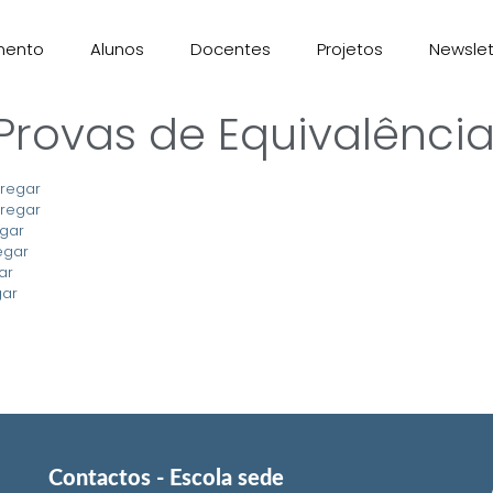
mento
Alunos
Docentes
Projetos
Newsle
Provas de Equivalênci
regar
regar
gar
egar
ar
gar
Contactos - Escola sede