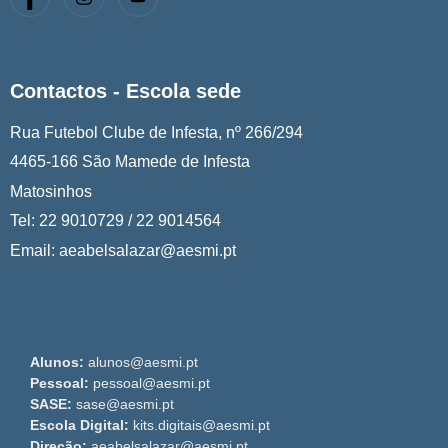
Contactos - Escola sede
Rua Futebol Clube de Infesta, nº 266/294
4465-166 São Mamede de Infesta
Matosinhos
Tel: 22 9010729 / 22 9014564
Email: aeabelsalazar@aesmi.pt
Alunos:
alunos@aesmi.pt
Pessoal:
pessoal@aesmi.pt
SASE:
sase@aesmi.pt
Escola Digital:
kits.digitais@aesmi.pt
Direção:
aeabelsalazar@aesmi.pt