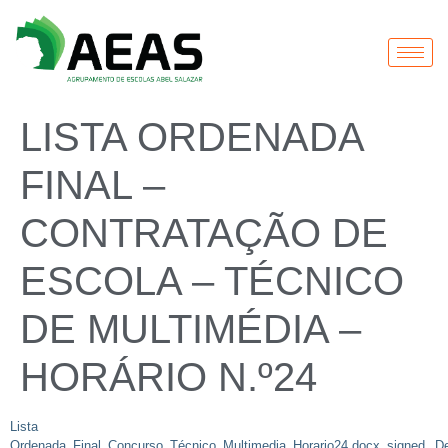
LISTA ORDENADA
FINAL –
CONTRATAÇÃO DE
ESCOLA – TÉCNICO
DE MULTIMÉDIA –
HORÁRIO N.º24
Lista
Ordenada_Final_Concurso_Técnico_Multimedia_Horario24.docx_signed
De