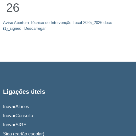
26
Aviso Abertura Técnico de Intervenção Local 2025_2026.docx
(1)_signed
Descarregar
Ligações úteis
InovarAlunos
InovarConsulta
InovarSIGE
Siga (cartão escolar)